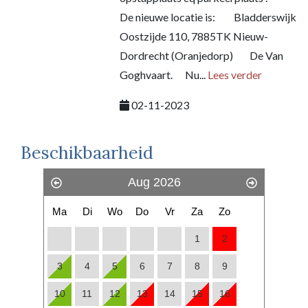
De nieuwe locatie is: Bladderswijk
Oostzijde 110, 7885TK Nieuw-
Dordrecht (Oranjedorp) De Van
Goghvaart. Nu...
Lees verder
02-11-2023
Beschikbaarheid
Aug 2026
Ma
Di
Wo
Do
Vr
Za
Zo
1
2
3
4
5
6
7
8
9
10
11
12
13
14
15
16