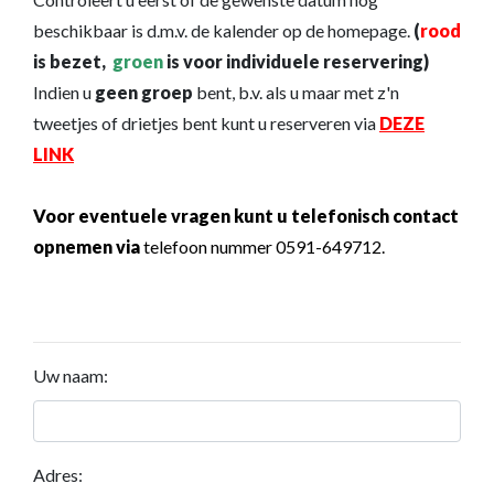
beschikbaar is d.m.v. de kalender op de homepage.
(
rood
is bezet,
groen
is voor individuele reservering)
Indien u
geen groep
bent, b.v. als u maar met z'n
tweetjes of drietjes bent kunt u reserveren via
DEZE
LINK
Voor eventuele vragen kunt u telefonisch contact
opnemen via
telefoon nummer 0591-649712.
Uw naam:
Adres: