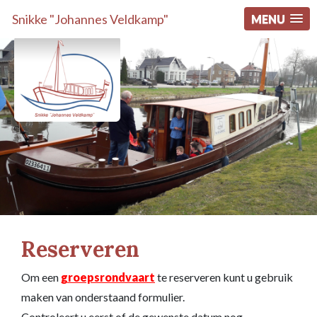
Snikke "Johannes Veldkamp"
MENU
Reserveren
Om een
groepsrondvaart
te reserveren kunt u gebruik
maken van onderstaand formulier.
Controleert u eerst of de gewenste datum nog