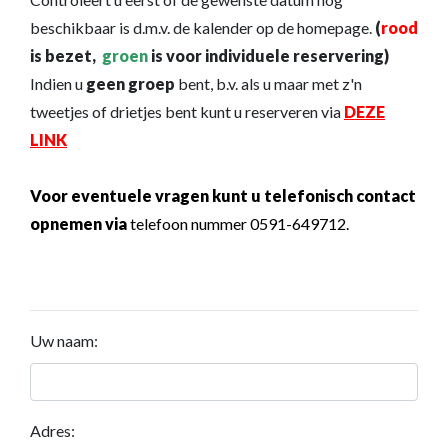
beschikbaar is d.m.v. de kalender op de homepage.
(
rood
is bezet,
groen
is voor individuele reservering)
Indien u
geen groep
bent, b.v. als u maar met z'n
tweetjes of drietjes bent kunt u reserveren via
DEZE
LINK
Voor eventuele vragen kunt u telefonisch contact
opnemen via
telefoon nummer 0591-649712.
Uw naam:
Adres: