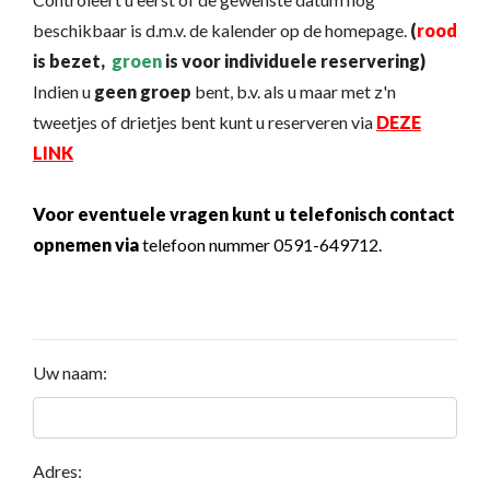
beschikbaar is d.m.v. de kalender op de homepage.
(
rood
is bezet,
groen
is voor individuele reservering)
Indien u
geen groep
bent, b.v. als u maar met z'n
tweetjes of drietjes bent kunt u reserveren via
DEZE
LINK
Voor eventuele vragen kunt u telefonisch contact
opnemen via
telefoon nummer 0591-649712.
Uw naam:
Adres: