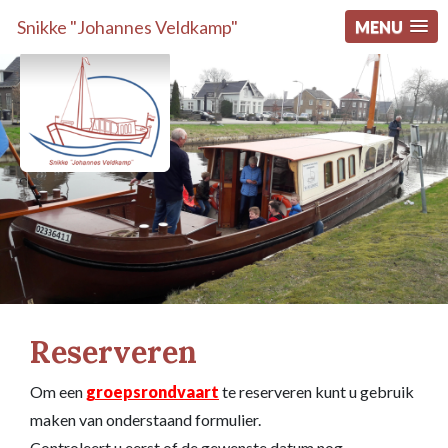
Snikke "Johannes Veldkamp"
MENU
Reserveren
Om een
groepsrondvaart
te reserveren kunt u gebruik
maken van onderstaand formulier.
Controleert u eerst of de gewenste datum nog