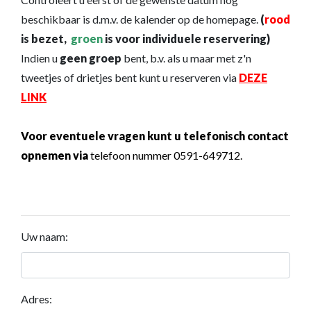
beschikbaar is d.m.v. de kalender op de homepage.
(
rood
is bezet,
groen
is voor individuele reservering)
Indien u
geen groep
bent, b.v. als u maar met z'n
tweetjes of drietjes bent kunt u reserveren via
DEZE
LINK
Voor eventuele vragen kunt u telefonisch contact
opnemen via
telefoon nummer 0591-649712.
Uw naam:
Adres: