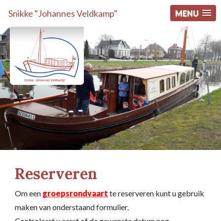
Snikke "Johannes Veldkamp"
MENU
Reserveren
Om een
groepsrondvaart
te reserveren kunt u gebruik
maken van onderstaand formulier.
Controleert u eerst of de gewenste datum nog