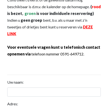
beschikbaar is d.m.v. de kalender op de homepage.
(
rood
is bezet,
groen
is voor individuele reservering)
Indien u
geen groep
bent, b.v. als u maar met z'n
tweetjes of drietjes bent kunt u reserveren via
DEZE
LINK
Voor eventuele vragen kunt u telefonisch contact
opnemen via
telefoon nummer 0591-649712.
Uw naam:
Adres: