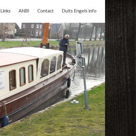
Links
ANBI
Contact
Duits Engels info
Reserveer nu online uw vaart