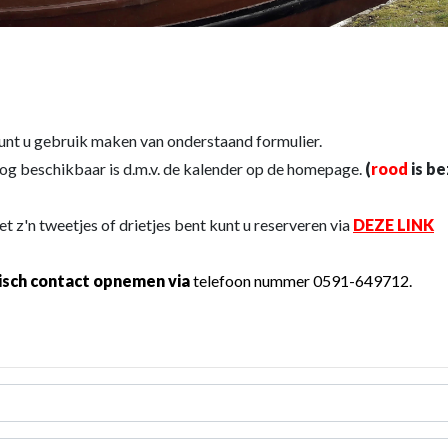
unt u gebruik maken van onderstaand formulier.
og beschikbaar is d.m.v. de kalender op de homepage.
(
rood
is b
et z'n tweetjes of drietjes bent kunt u reserveren via
DEZE LINK
isch contact opnemen via
telefoon nummer 0591-649712.