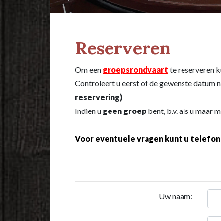
Reserveren
Om een
groepsrondvaart
te reserveren k
Controleert u eerst of de gewenste datum n
reservering)
Indien u
geen groep
bent, b.v. als u maar m
Voor eventuele vragen kunt u telefon
Uw naam: