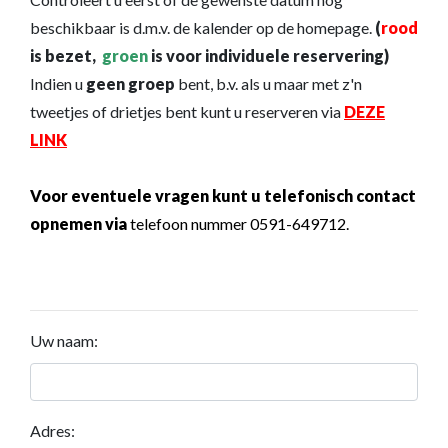
beschikbaar is d.m.v. de kalender op de homepage.
(
rood
is bezet,
groen
is voor individuele reservering)
Indien u
geen groep
bent, b.v. als u maar met z'n
tweetjes of drietjes bent kunt u reserveren via
DEZE
LINK
Voor eventuele vragen kunt u telefonisch contact
opnemen via
telefoon nummer 0591-649712.
Uw naam:
Adres: