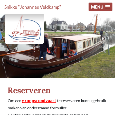
Snikke "Johannes Veldkamp"
MENU
Reserveren
Om een
groepsrondvaart
te reserveren kunt u gebruik
maken van onderstaand formulier.
Controleert u eerst of de gewenste datum nog