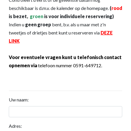
beschikbaar is d.m.v. de kalender op de homepage.
(
rood
is bezet,
groen
is voor individuele reservering)
Indien u
geen groep
bent, b.v. als u maar met z'n
tweetjes of drietjes bent kunt u reserveren via
DEZE
LINK
Voor eventuele vragen kunt u telefonisch contact
opnemen via
telefoon nummer 0591-649712.
Uw naam:
Adres: