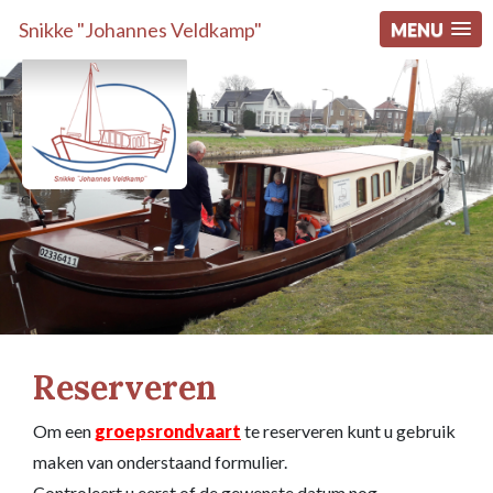
Snikke "Johannes Veldkamp"
MENU
Reserveren
Om een
groepsrondvaart
te reserveren kunt u gebruik
maken van onderstaand formulier.
Controleert u eerst of de gewenste datum nog