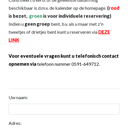
beschikbaar is d.m.v. de kalender op de homepage.
(
rood
is bezet,
groen
is voor individuele reservering)
Indien u
geen groep
bent, b.v. als u maar met z'n
tweetjes of drietjes bent kunt u reserveren via
DEZE
LINK
Voor eventuele vragen kunt u telefonisch contact
opnemen via
telefoon nummer 0591-649712.
Uw naam:
Adres: