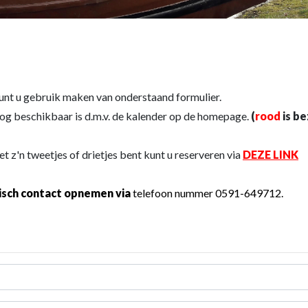
unt u gebruik maken van onderstaand formulier.
og beschikbaar is d.m.v. de kalender op de homepage.
(
rood
is b
et z'n tweetjes of drietjes bent kunt u reserveren via
DEZE LINK
isch contact opnemen via
telefoon nummer 0591-649712.