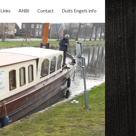
Links
ANBI
Contact
Duits Engels info
Reserveer nu online uw vaart