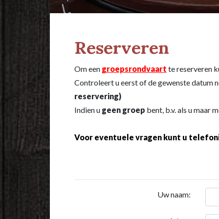
Reserveren
Om een
groepsrondvaart
te reserveren k
Controleert u eerst of de gewenste datum n
reservering)
Indien u
geen groep
bent, b.v. als u maar m
Voor eventuele vragen kunt u telefon
Uw naam: