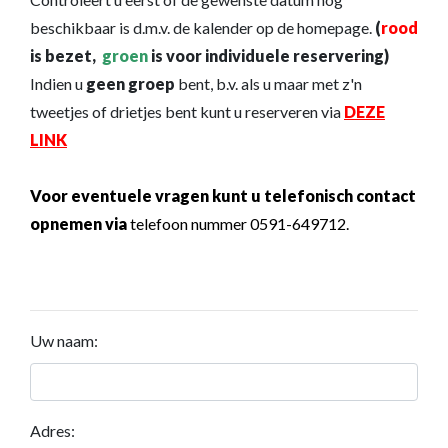
beschikbaar is d.m.v. de kalender op de homepage.
(
rood
is bezet,
groen
is voor individuele reservering)
Indien u
geen groep
bent, b.v. als u maar met z'n
tweetjes of drietjes bent kunt u reserveren via
DEZE
LINK
Voor eventuele vragen kunt u telefonisch contact
opnemen via
telefoon nummer 0591-649712.
Uw naam:
Adres: