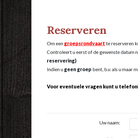
Reserveren
Om een
groepsrondvaart
te reserveren k
Controleert u eerst of de gewenste datum n
reservering)
Indien u
geen groep
bent, b.v. als u maar m
Voor eventuele vragen kunt u telefon
Uw naam: