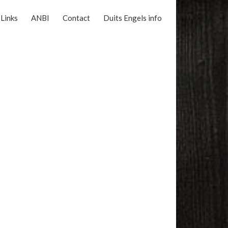
Links
ANBI
Contact
Duits Engels info
Reserveer nu online uw vaart