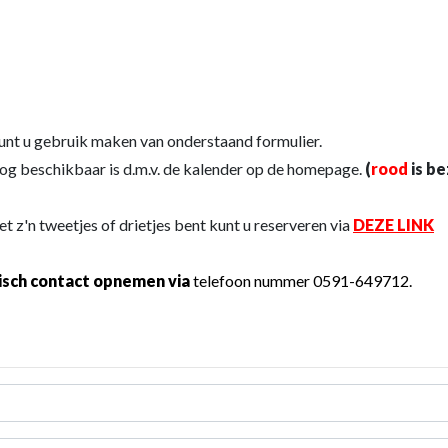
unt u gebruik maken van onderstaand formulier.
og beschikbaar is d.m.v. de kalender op de homepage.
(
rood
is b
et z'n tweetjes of drietjes bent kunt u reserveren via
DEZE LINK
isch contact opnemen via
telefoon nummer 0591-649712.