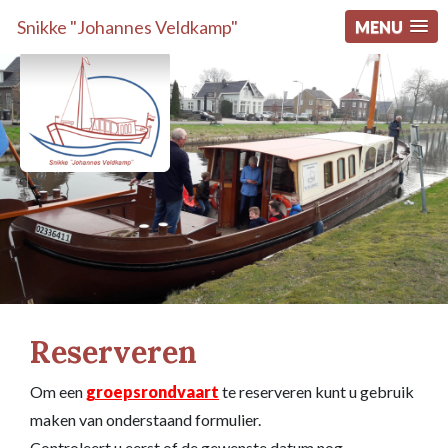
Snikke "Johannes Veldkamp"
MENU
Reserveren
Om een
groepsrondvaart
te reserveren kunt u gebruik
maken van onderstaand formulier.
Controleert u eerst of de gewenste datum nog