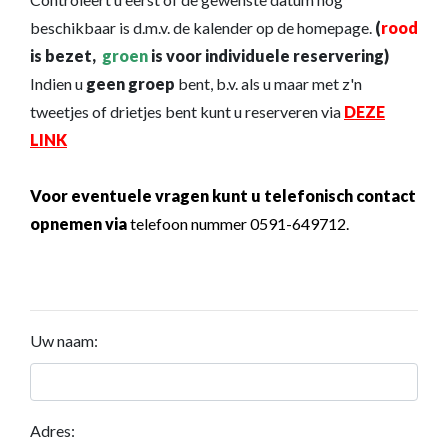
beschikbaar is d.m.v. de kalender op de homepage.
(
rood
is bezet,
groen
is voor individuele reservering)
Indien u
geen groep
bent, b.v. als u maar met z'n
tweetjes of drietjes bent kunt u reserveren via
DEZE
LINK
Voor eventuele vragen kunt u telefonisch contact
opnemen via
telefoon nummer 0591-649712.
Uw naam:
Adres: