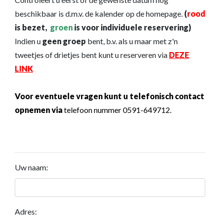
beschikbaar is d.m.v. de kalender op de homepage.
(
rood
is bezet,
groen
is voor individuele reservering)
Indien u
geen groep
bent, b.v. als u maar met z'n
tweetjes of drietjes bent kunt u reserveren via
DEZE
LINK
Voor eventuele vragen kunt u telefonisch contact
opnemen via
telefoon nummer 0591-649712.
Uw naam:
Adres: