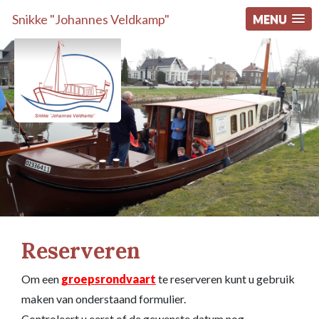
Snikke "Johannes Veldkamp"
MENU
Reserveren
Om een
groepsrondvaart
te reserveren kunt u gebruik
maken van onderstaand formulier.
Controleert u eerst of de gewenste datum nog