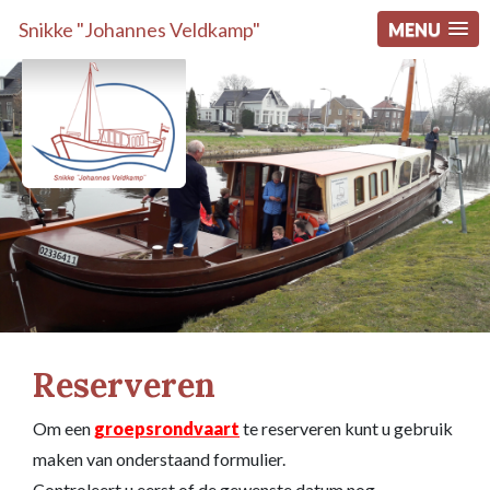
Snikke "Johannes Veldkamp"
MENU
Reserveren
Om een
groepsrondvaart
te reserveren kunt u gebruik
maken van onderstaand formulier.
Controleert u eerst of de gewenste datum nog