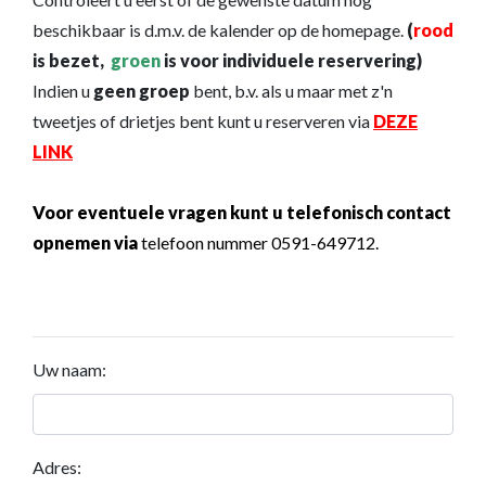
beschikbaar is d.m.v. de kalender op de homepage.
(
rood
is bezet,
groen
is voor individuele reservering)
Indien u
geen groep
bent, b.v. als u maar met z'n
tweetjes of drietjes bent kunt u reserveren via
DEZE
LINK
Voor eventuele vragen kunt u telefonisch contact
opnemen via
telefoon nummer 0591-649712.
Uw naam:
Adres: