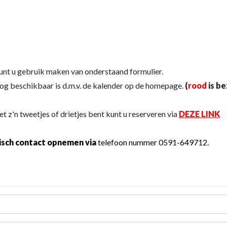
unt u gebruik maken van onderstaand formulier.
og beschikbaar is d.m.v. de kalender op de homepage.
(
rood
is b
et z'n tweetjes of drietjes bent kunt u reserveren via
DEZE LINK
isch contact opnemen via
telefoon nummer 0591-649712.