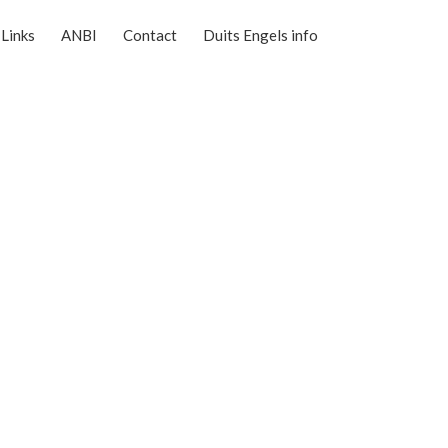
Links
ANBI
Contact
Duits Engels info
Reserveer nu online uw vaart