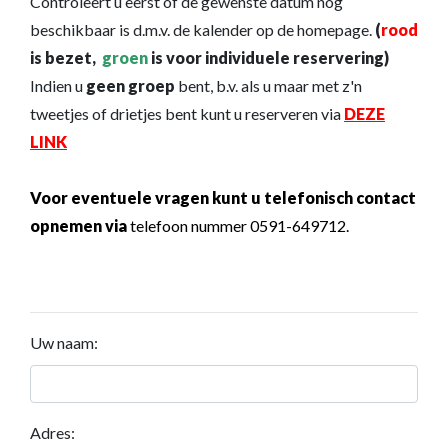
Controleert u eerst of de gewenste datum nog
beschikbaar is d.m.v. de kalender op de homepage.
(
rood
is bezet,
groen
is voor individuele reservering)
Indien u
geen groep
bent, b.v. als u maar met z'n
tweetjes of drietjes bent kunt u reserveren via
DEZE
LINK
Voor eventuele vragen kunt u telefonisch contact
opnemen via
telefoon nummer 0591-649712.
Uw naam:
Adres: