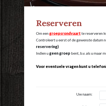
Reserveren
Om een
groepsrondvaart
te reserveren k
Controleert u eerst of de gewenste datum n
reservering)
Indien u
geen groep
bent, b.v. als u maar m
Voor eventuele vragen kunt u telefon
Uw naam: