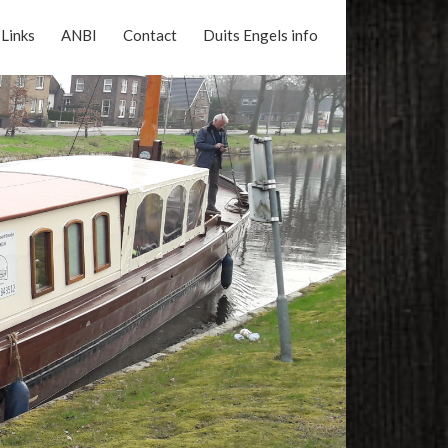
Links
ANBI
Contact
Duits Engels info
Reserveer nu online uw vaart