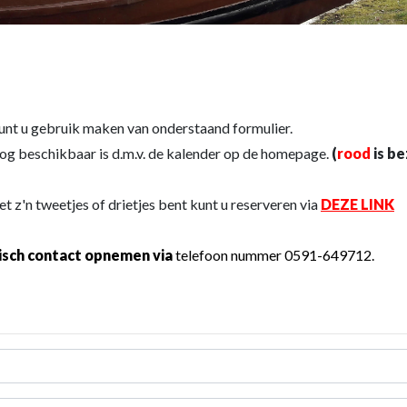
unt u gebruik maken van onderstaand formulier.
og beschikbaar is d.m.v. de kalender op de homepage.
(
rood
is b
et z'n tweetjes of drietjes bent kunt u reserveren via
DEZE LINK
isch contact opnemen via
telefoon nummer 0591-649712.