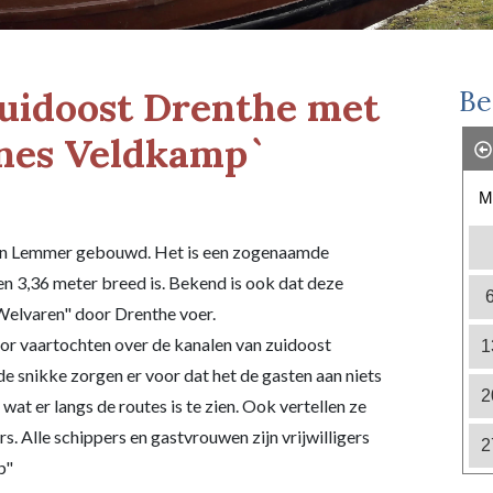
uidoost Drenthe met
Be
nnes Veldkamp`
M
 in Lemmer gebouwd. Het is een zogenaamde
en 3,36 meter breed is. Bekend is ook dat deze
elvaren" door Drenthe voer.
r vaartochten over de kanalen van zuidoost
1
e snikke zorgen er voor dat het de gasten aan niets
2
wat er langs de routes is te zien. Ook vertellen ze
s. Alle schippers en gastvrouwen zijn vrijwilligers
2
p"