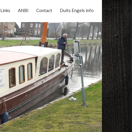
Links
ANBI
Contact
Duits Engels info
Reserveer nu online uw vaart