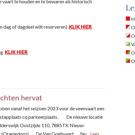
de vaart te houden en te bewaren als historisch
Le
He
n dag of dagdeel wilt reserveren) .
KLIK
HIER
Oc
Oc
Va
ng
KLIK HIER
Oc
Oc
ochten hervat
 vanaf het seizoen 2023 voor de veenvaart een
stapplaats cq parkeerplaats . De nieuwe locatie
derswijk Oostzijde 110, 7885TK Nieuw-
t (Oranjedorp) De Van Goghvaart. Nu...
Lees