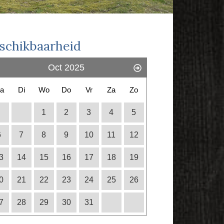
schikbaarheid
Oct 2025
a
Di
Wo
Do
Vr
Za
Zo
1
2
3
4
5
6
7
8
9
10
11
12
3
14
15
16
17
18
19
0
21
22
23
24
25
26
7
28
29
30
31